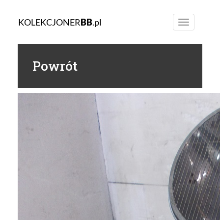
KOLEKCJONER
BB
.pl
Toggle
navigation
Powrót