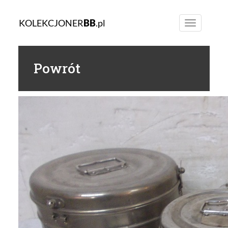
KOLEKCJONER
BB
.pl
Toggle
navigation
Powrót