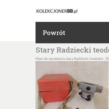
KOLEKCJONER
BB
.pl
Powrót
Stary Radziecki teod
Mam do sprzedania stary Radziecki niwelator . Sta