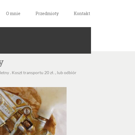
O mnie
Przedmioty
Kontakt
y
tny . Koszt transportu 20 zł. , lub odbiór