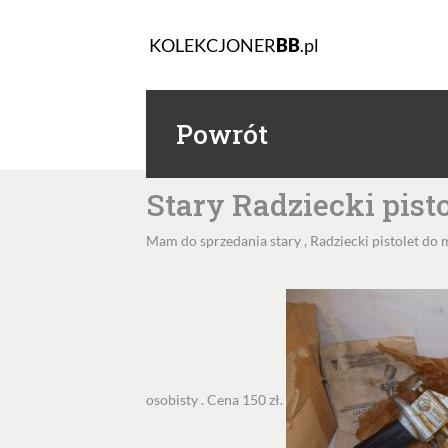
KOLEKCJONER
BB
.pl
Powrót
Stary Radziecki pist
Mam do sprzedania stary , Radziecki pistolet do 
osobisty . Cena 150 zł.