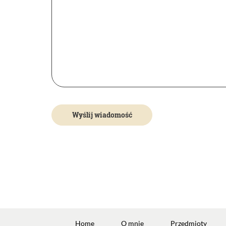
Home
O mnie
Przedmioty