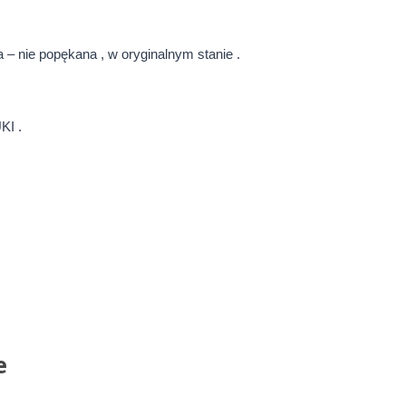
a – nie popękana , w oryginalnym stanie .
KI .
e