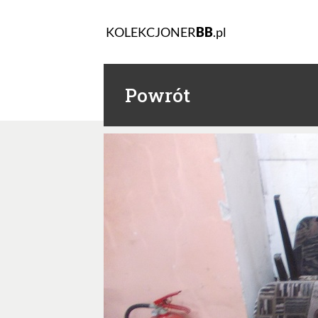
KOLEKCJONER
BB
.pl
Powrót