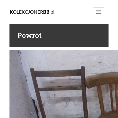
KOLEKCJONER
BB
.pl
Toggle
navigation
Powrót