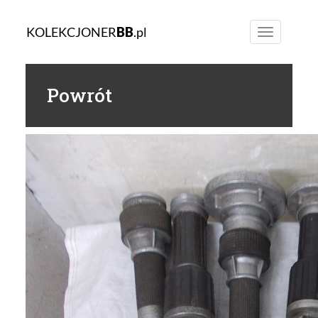
KOLEKCJONER
BB
.pl
Toggle
navigation
Powrót