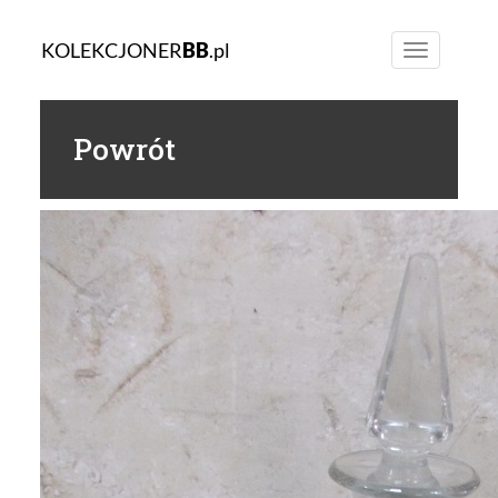
KOLEKCJONER
BB
.pl
Toggle
navigation
Powrót