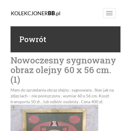
KOLEKCJONER
BB
.pl
Toggle
navigation
Powrót
Nowoczesny sygnowany
obraz olejny 60 x 56 cm.
(1)
Mam do sprzedania obraz olejny , sygnowany . Stan jak na
zdjęciach – nie poniszczony , wymiar 60 x 56 cm. Koszt
transportu 50 zł. , lub odbiór osobisty . Cena 400 zł.