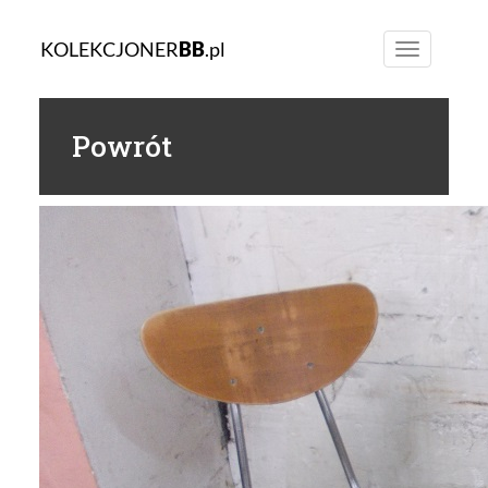
KOLEKCJONER
BB
.pl
Toggle
navigation
Powrót