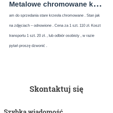
M
etalowe chromowane krzesła PRL industrialne odnowione
am do sprzedania stare krzesła chromowane . Stan jak 
na zdjęciach – odnowione . Cena za 1 szt. 110 zł. Koszt 
transportu 1 szt. 20 zł. , lub odbiór osobisty , w razie 
pytań proszę dzwonić . 
Skontaktuj się
Szybka wiadomość