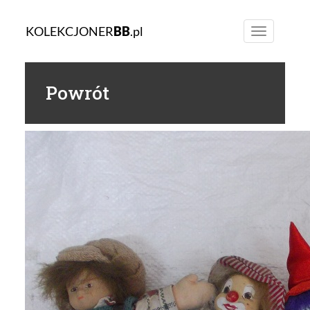
KOLEKCJONER
BB
.pl
Toggle
navigation
Powrót