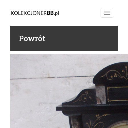
KOLEKCJONER
BB
.pl
Toggle
navigation
Powrót